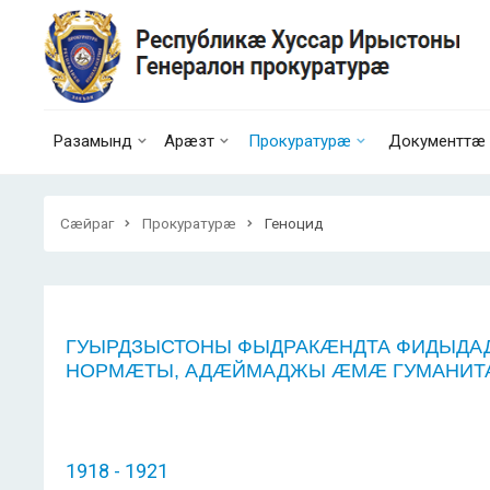
Разамынд
Арæзт
Прокуратурæ
Документтæ
Сæйраг
Прокуратурæ
Геноцид
ГУЫРДЗЫСТОНЫ
ФЫДРАК
Ӕ
НДТА ФИДЫДА
НОРМ
Ӕ
ТЫ, АД
Ӕ
ЙМАДЖЫ
Ӕ
М
Ӕ
ГУМАНИТ
1918 - 1921