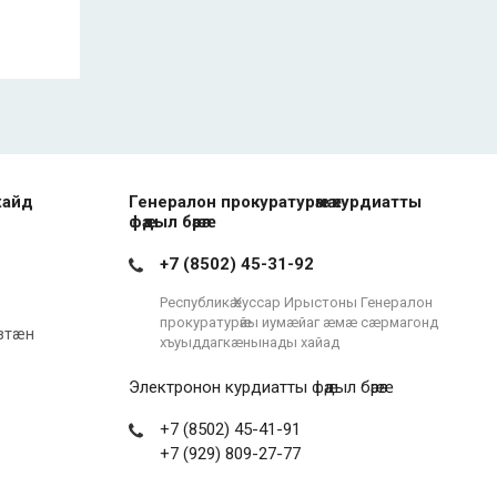
хайд
Генералон прокуратурӕмӕ курдиатты
фӕдыл бӕрӕг
+7 (8502) 45-31-92
Республикӕ Хуссар Ирыстоны Генералон
прокуратурӕйы иумæйаг æмæ сæрмагонд
зтæн
хъуыддагкæнынады хайад
Электронон курдиатты фӕдыл бӕрӕг
+7 (8502) 45-41-91
+7 (929) 809-27-77