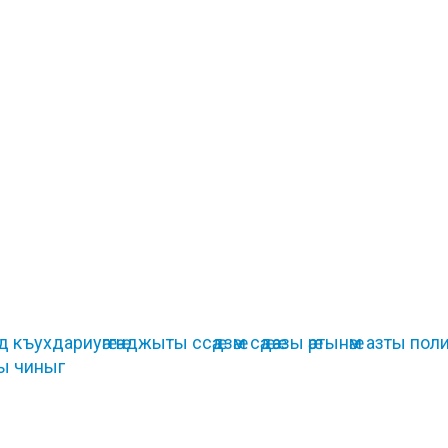
ъухдариуӕггӕнджыты ссӕдзӕм сӕдӕазы ӕртынӕм азты пол
ды чиныг