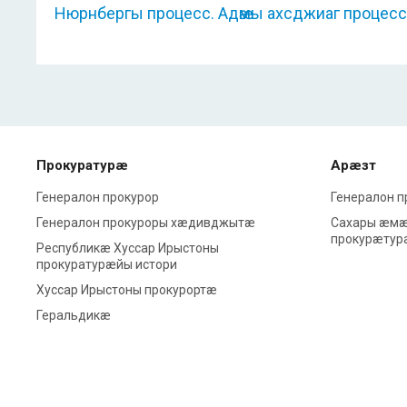
Нюрнбергы процесс. Адӕмы ахсджиаг процесс
Прокуратурæ
Арæзт
Генералон прокурор
Генералон 
Генералон прокуроры хæдивджытæ
Сахары æмæ
прокурæтур
Республикæ Хуссар Ирыстоны
прокуратурæйы истори
Хуссар Ирыстоны прокурортæ
Геральдикæ