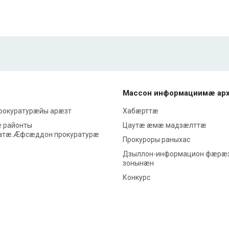
Массон информациимæ ар
прокуратурæйы арæзт
Хабæрттæ
 районты
Цаутæ æмæ мадзæлттæ
атæ.Æфсæддон прокуратурæ
Прокуроры раныхас
Дзыллон-информацион фæрæ
зонынæн
Конкурс