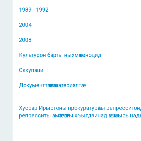
1989 - 1992
2004
2008
Культурон барты ныхмӕ геноцид
Оккупаци
Документтӕ ӕмӕ материалтӕ
Хуссар Ирыстоны прокуратурӕйы репрессигонд к
репресситы амӕттӕгты хъыгдзинад ӕмӕ мысына