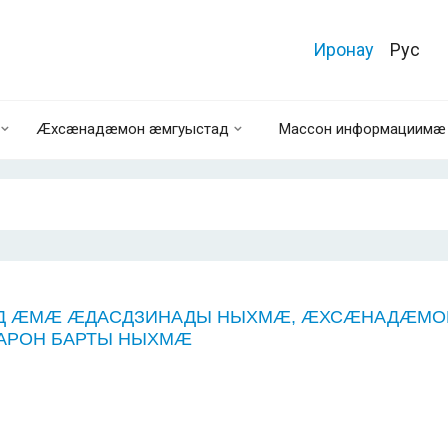
Иронау
Рус
Æхсæнадæмон æмгуыстад
Массон информациимæ 
Д
Ӕ
М
Ӕ
Ӕ
ДАСДЗИНАДЫ НЫХМ
Ӕ
,
Ӕ
ХС
Ӕ
НАД
Ӕ
МО
АРОН БАРТЫ НЫХМ
Ӕ