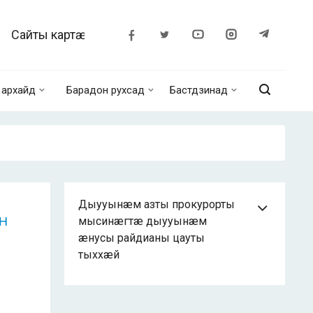
Сайты картӕ
архайд
Барадон рухсад
Бастдзинад
Дыууынæм азты прокурорты
Н
мысинæгтæ дыууынæм
æнусы райдианы цауты
тыххæй