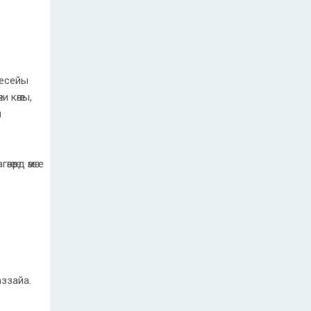
æсейы
и кӕны,
ы
ӕрд ӕмӕ
баззайа.