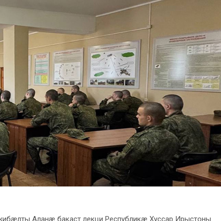
бæлты Аланæ бакаст лекци Республикæ Хуссар Ирыстоны