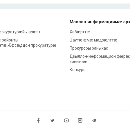
Массон информациимæ ар
прокуратурæйы арæзт
Хабæрттæ
 районты
Цаутæ æмæ мадзæлттæ
атæ.Æфсæддон прокуратурæ
Прокуроры раныхас
Дзыллон-информацион фæрæ
зонынæн
Конкурс