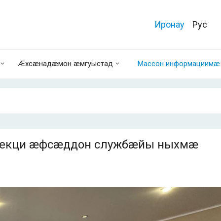
Иронау
Рус
Æхсæнадæмон æмгуыстад
Массон информациимæ 
 лекци æфсæддон службæйы ныхмæ