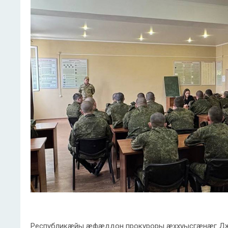
Республикæйы æфæддон прокуроры æххуысгæнæг Джи