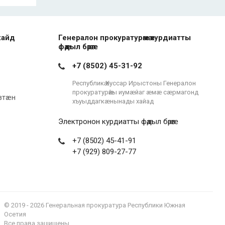
хайд
Генералон прокуратурӕмӕ курдиатты
фӕдыл бӕрӕг
+7 (8502) 45-31-92
Республикӕ Хуссар Ирыстоны Генералон
прокуратурӕйы иумæйаг æмæ сæрмагонд
зтæн
хъуыддагкæнынады хайад
Электронон курдиатты фӕдыл бӕрӕг
+7 (8502) 45-41-91
+7 (929) 809-27-77
© 2019 - 2026 Генеральная прокуратура Республики Южная
Осетия
Все права защищены.