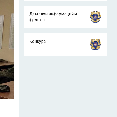
Дзыллон информацийы
фӕрӕзтæн
Конкурс