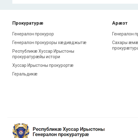
Прокуратурæ
Арæзт
Генералон прокурор
Генералон 
Генералон прокуроры хæдивджытæ
Сахары æмæ
прокурæтур
Республикæ Хуссар Ирыстоны
прокуратурæйы истори
Хуссар Ирыстоны прокурортæ
Геральдикæ