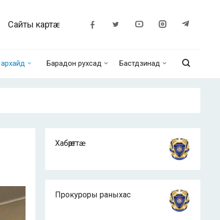
Сайты картӕ
архайд
Барадон рухсад
Бастдзинад
Хабӕрттӕ
Прокуроры раныхас