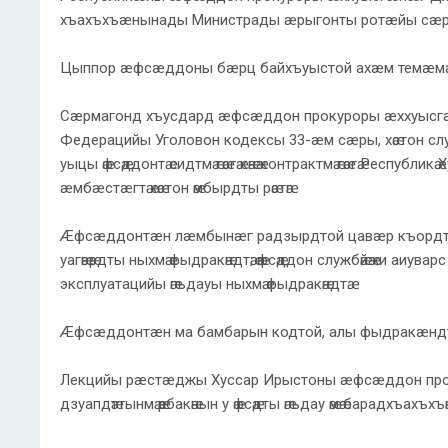
хъахъхъæнынады Министрады æрыгонты ротæйы сæр
Цыппор æфсæддоны бæрц байхъуыстой ахæм темæм
Сæрмагонд хъусдард æфсæддон прокуроры æххуысг
Федерацийы Уголовон кодексы 33-æм сæры, хӕстон службӕ 
уыцы ӕфсӕддонтӕ сидтмӕ гӕсгӕ кӕнӕ контрактмӕ гӕсгӕ Республ
æмбæстæгтӕ хӕстон ӕмбырдты рӕстӕг.
Æфсæддонтæн лæмбынæг радзырдтой цавæр къордтыл ди
уагӕвӕрдты ныхмӕ фыдракӕндтӕ; ӕфсӕддон службӕйӕ хи аиуварс
эксплуатацийы ӕгъдауы ныхмӕ фыдракӕндтӕ.
Æфсæддонтæн ма бамбарын кодтой, алы фыдракæндт
Лекцийы рæстæджы Хуссар Ирыстоны æфсæддон прок
дзуапдӕттынмӕ ӕрбакӕнын у ӕфсӕдты ӕгъдау ӕмӕ барадхъахъхъӕны