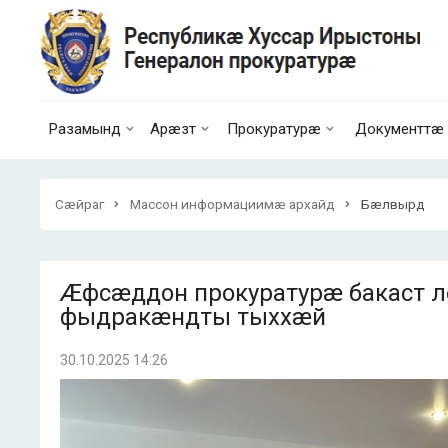
Разамынд
Арæзт
Прокуратурæ
Документтæ
Сæйраг
Массон информациимæ архайд
Бæлвырд
Æфсæддон прокуратурæ бакаст
фыдракæндты тыххæй
30.10.2025 14:26