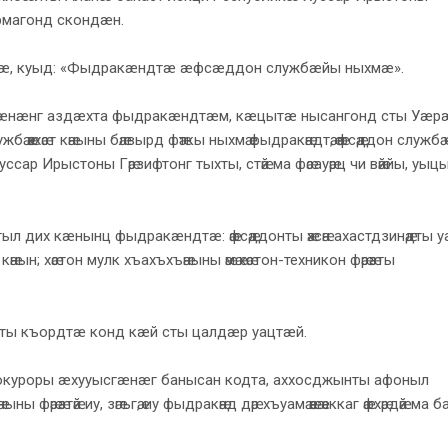
магонд скондæн.
æ, куыд: «Фыдракæндтæ æфсæддон службæйы ныхмæ».
æнæнг аздæхта фыдракæндтæм, кæцытæ нысангонд сты Уæр
ӕххӕст кӕныны бӕлвырд фӕткы ныхмӕ фыдракӕндтӕ, ӕфсӕддон службӕ ч
икӕ Хуссар Ирыстоны Гӕрзифтонг тыхты, стӕй ма фӕсауӕрц чи вӕййы, уыц
х кæнынц фыдракæндтæ: ӕфсӕддонты ӕхсӕн ахастдзинӕдты уагӕв
 кӕнын; хӕстон мулк хъахъхъӕныны ӕмӕ хӕстон-техникон фӕрӕзты
ы къордтæ конд кæй сты цалдæр уацтæй.
уроры æхууысгæнæг банысан кодта, аххосджынты афоныл
ны фӕрӕзтӕй иу, зӕгъгӕ, иу фыдракӕнд дӕр хъуамӕ ӕнӕ аккаг ӕфхӕрдӕй ма 